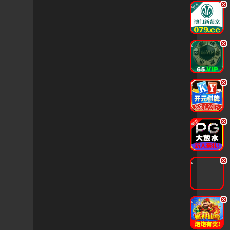
.
.
.
.
.
.
.
.
.
.
.
.